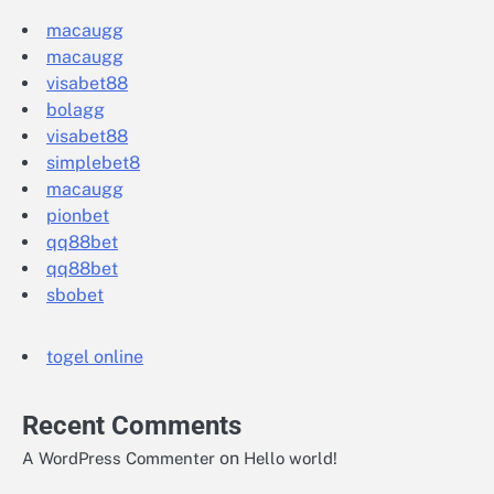
macaugg
macaugg
visabet88
bolagg
visabet88
simplebet8
macaugg
pionbet
qq88bet
qq88bet
sbobet
togel online
Recent Comments
on
A WordPress Commenter
Hello world!