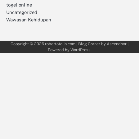
togel online
Uncategorized
Wawasan Kehidupan
Copyright © 2026
robertotolin.com
| Blog Corner by
Ascendoor
|
Powered by
WordPress
.