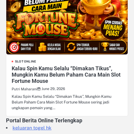
SLOT ONLINE
Kalau Spin Kamu Selalu “Dimakan Tikus”,
Mungkin Kamu Belum Paham Cara Main Slot
Fortune Mouse
June 29, 2026
Putri Maharani
Kalau Spin Kamu Selalu “Dimakan Tikus”, Mungkin Kamu
Belum Paham Cara Main Slot Fortune Mouse sering jadi
ungkapan pemain yang…
Portal Berita Online Terlengkap
keluaran togel hk