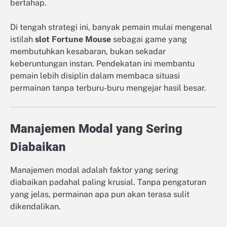
bertahap.
Di tengah strategi ini, banyak pemain mulai mengenal
istilah
slot Fortune Mouse
sebagai game yang
membutuhkan kesabaran, bukan sekadar
keberuntungan instan. Pendekatan ini membantu
pemain lebih disiplin dalam membaca situasi
permainan tanpa terburu-buru mengejar hasil besar.
Manajemen Modal yang Sering
Diabaikan
Manajemen modal adalah faktor yang sering
diabaikan padahal paling krusial. Tanpa pengaturan
yang jelas, permainan apa pun akan terasa sulit
dikendalikan.