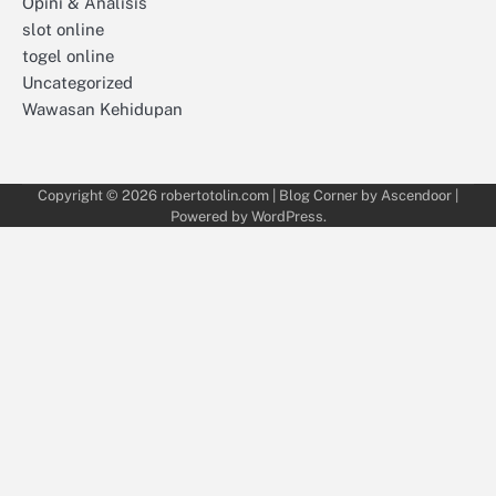
Opini & Analisis
slot online
togel online
Uncategorized
Wawasan Kehidupan
Copyright © 2026
robertotolin.com
| Blog Corner by
Ascendoor
|
Powered by
WordPress
.