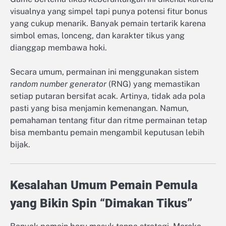
visualnya yang simpel tapi punya potensi fitur bonus
yang cukup menarik. Banyak pemain tertarik karena
simbol emas, lonceng, dan karakter tikus yang
dianggap membawa hoki.
Secara umum, permainan ini menggunakan sistem
random number generator
(RNG) yang memastikan
setiap putaran bersifat acak. Artinya, tidak ada pola
pasti yang bisa menjamin kemenangan. Namun,
pemahaman tentang fitur dan ritme permainan tetap
bisa membantu pemain mengambil keputusan lebih
bijak.
Kesalahan Umum Pemain Pemula
yang Bikin Spin “Dimakan Tikus”