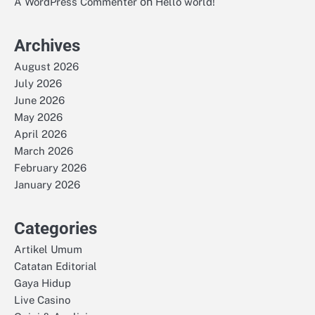
on
A WordPress Commenter
Hello world!
Archives
August 2026
July 2026
June 2026
May 2026
April 2026
March 2026
February 2026
January 2026
Categories
Artikel Umum
Catatan Editorial
Gaya Hidup
Live Casino