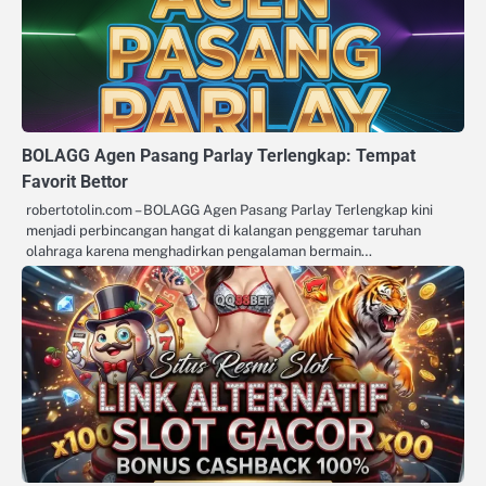
BOLAGG Agen Pasang Parlay Terlengkap: Tempat
Favorit Bettor
robertotolin.com – BOLAGG Agen Pasang Parlay Terlengkap kini
menjadi perbincangan hangat di kalangan penggemar taruhan
olahraga karena menghadirkan pengalaman bermain…