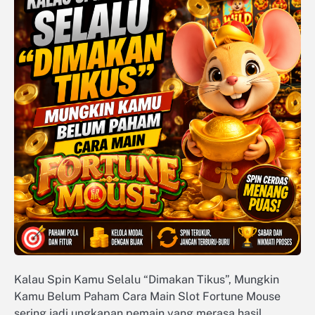
Kalau Spin Kamu Selalu “Dimakan Tikus”, Mungkin
Kamu Belum Paham Cara Main Slot Fortune Mouse
sering jadi ungkapan pemain yang merasa hasil