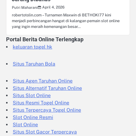
April 4, 2026
Putri Maharani
robertotolin.com – Turnamen Maxwin di BETHOKI77 kini
menjadi perbincangan hangat di kalangan pemain slot online
yang ingin meraih kemenangan besar…
Portal Berita Online Terlengkap
keluaran togel hk
Situs Taruhan Bola
Situs Agen Taruhan Online
Situs Alternatif Taruhan Online
Situs Slot Online
Situs Resmi Togel Online
Situs Terpercaya Togel Online
Slot Online Resmi
Slot Online
Situs Slot Gacor Terpercaya