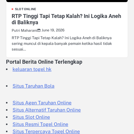
SLOT ONLINE
RTP Tinggi Tapi Tetap Kalah? Ini Logika Aneh
di Baliknya
June 19, 2026
Putri Maharani
RTP Tinggi Tapi Tetap Kalah? Ini Logika Aneh di Baliknya
sering muncul di kepala banyak pemain ketika hasil tidak
sesuai…
Portal Berita Online Terlengkap
keluaran togel hk
Situs Taruhan Bola
Situs Agen Taruhan Online
Situs Alternatif Taruhan Online
Situs Slot Online
Situs Resmi Togel Online
Situs Terpercaya Togel Online