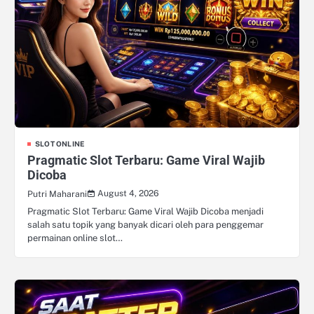
SLOT ONLINE
Pragmatic Slot Terbaru: Game Viral Wajib
Dicoba
August 4, 2026
Putri Maharani
Pragmatic Slot Terbaru: Game Viral Wajib Dicoba menjadi
salah satu topik yang banyak dicari oleh para penggemar
permainan online slot…