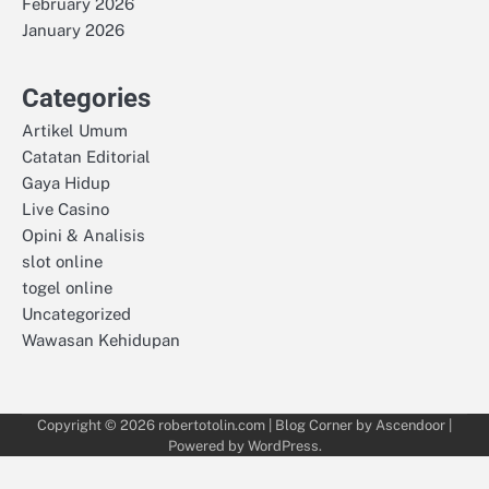
February 2026
January 2026
Categories
Artikel Umum
Catatan Editorial
Gaya Hidup
Live Casino
Opini & Analisis
slot online
togel online
Uncategorized
Wawasan Kehidupan
Copyright © 2026
robertotolin.com
| Blog Corner by
Ascendoor
|
Powered by
WordPress
.