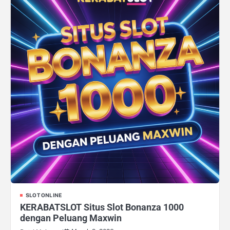
SLOT ONLINE
KERABATSLOT Situs Slot Bonanza 1000
dengan Peluang Maxwin