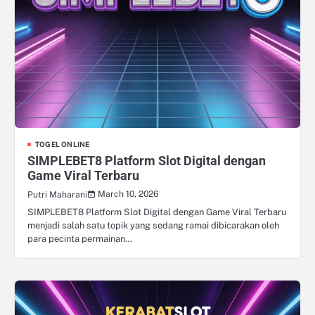
TOGEL ONLINE
SIMPLEBET8 Platform Slot Digital dengan
Game Viral Terbaru
March 10, 2026
Putri Maharani
SIMPLEBET8 Platform Slot Digital dengan Game Viral Terbaru
menjadi salah satu topik yang sedang ramai dibicarakan oleh
para pecinta permainan…