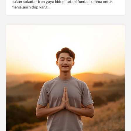
bukan sekadar tren gaya hidup, tetapi fondasi utama untuk
menjalani hidup yang…