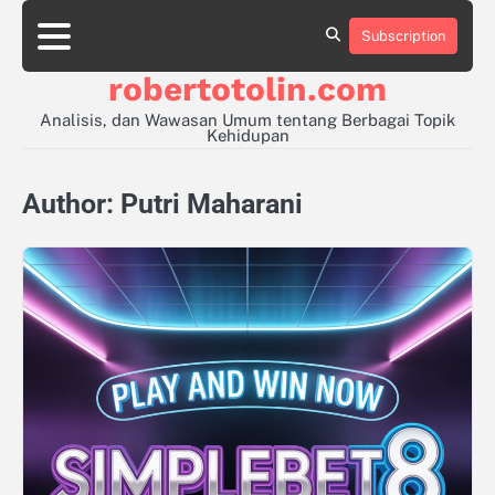
Skip
to
Subscription
Sample
content
Page
robertotolin.com
Analisis, dan Wawasan Umum tentang Berbagai Topik
Kehidupan
Author:
Putri Maharani