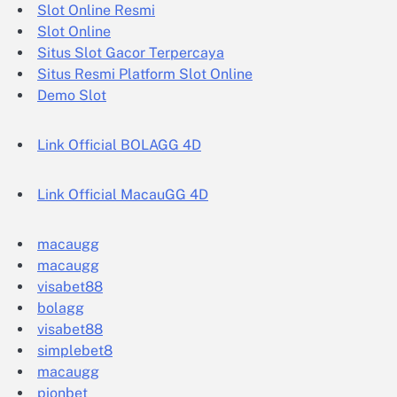
Slot Online Resmi
Slot Online
Situs Slot Gacor Terpercaya
Situs Resmi Platform Slot Online
Demo Slot
Link Official BOLAGG 4D
Link Official MacauGG 4D
macaugg
macaugg
visabet88
bolagg
visabet88
simplebet8
macaugg
pionbet