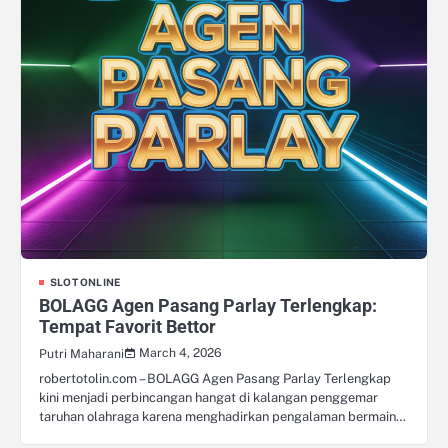
SLOT ONLINE
BOLAGG Agen Pasang Parlay Terlengkap:
Tempat Favorit Bettor
March 4, 2026
Putri Maharani
robertotolin.com – BOLAGG Agen Pasang Parlay Terlengkap
kini menjadi perbincangan hangat di kalangan penggemar
taruhan olahraga karena menghadirkan pengalaman bermain…